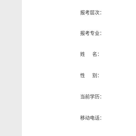
报考层次：
报考专业：
姓 名：
性 别：
当前学历：
移动电话：