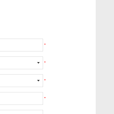
*
*
*
*