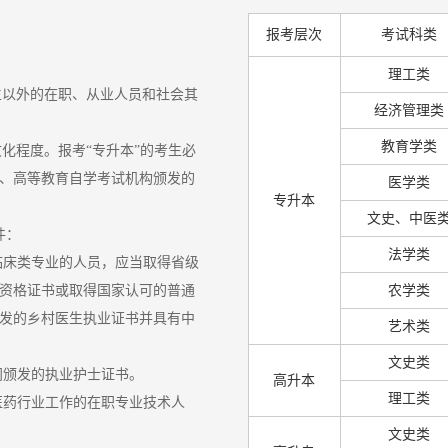
报考层次
考试科类
理工类
生以外的在职、从业人员和社会其
经济管理类
教育学类
文化程度。报考“专升本”的考生必
、高等教育自学考试机构颁发的
医学类
专升本
文史、中医
件：
法学类
临床类专业的人员，应当取得省级
资格证书或取得国家认可的普通
农学类
发的乡村医生执业证书并具有中
艺术类
文史类
门颁发的执业护士证书。
高升本
理工类
医药行业工作的在职专业技术人
文史类