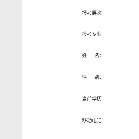
报考层次：
报考专业：
姓 名：
性 别：
当前学历：
移动电话：