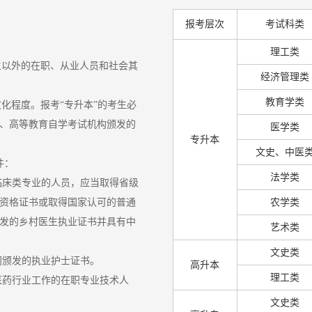
报考层次
考试科类
理工类
生以外的在职、从业人员和社会其
经济管理类
教育学类
文化程度。报考“专升本”的考生必
、高等教育自学考试机构颁发的
医学类
专升本
文史、中医
件：
法学类
临床类专业的人员，应当取得省级
资格证书或取得国家认可的普通
农学类
发的乡村医生执业证书并具有中
艺术类
文史类
门颁发的执业护士证书。
高升本
理工类
医药行业工作的在职专业技术人
文史类