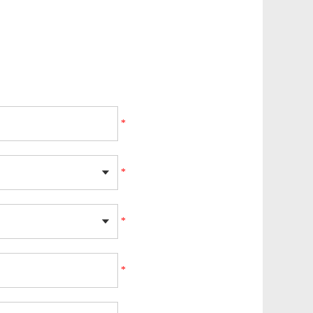
*
*
*
*