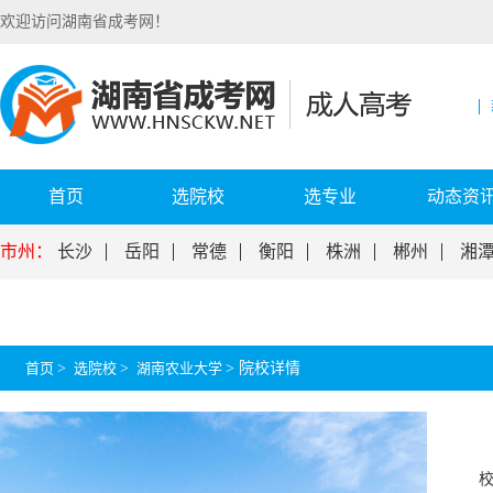
欢迎访问湖南省成考网！
首页
选院校
选专业
动态资
市州：
长沙
岳阳
常德
衡阳
株洲
郴州
湘
首页
>
选院校
>
湖南农业大学
>
院校详情