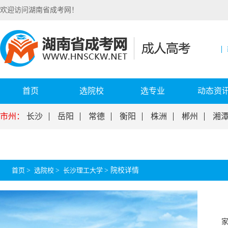
欢迎访问湖南省成考网！
首页
选院校
选专业
动态资
市州：
长沙
岳阳
常德
衡阳
株洲
郴州
湘
首页
>
选院校
>
长沙理工大学
>
院校详情