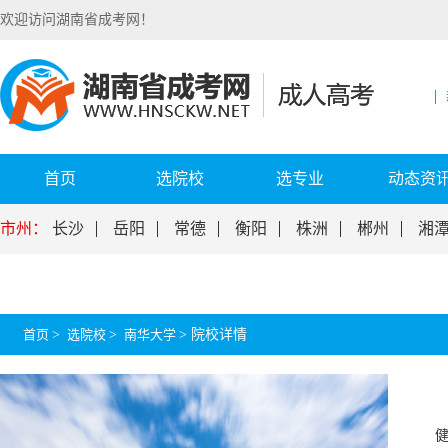
欢迎访问湖南省成考网！
首页
选院校
选专业
动态资
市州：
长沙
岳阳
常德
衡阳
株洲
郴州
湘
首页
>
选院校
>
南华大学
>
院校详情