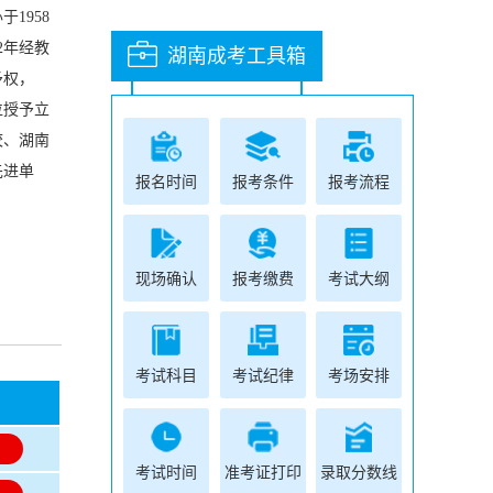
1958
2年经教
湖南成考工具箱
予权，
位授予立
校、湖南
先进单
报名时间
报考条件
报考流程
现场确认
报考缴费
考试大纲
考试科目
考试纪律
考场安排
名
名
考试时间
准考证打印
录取分数线