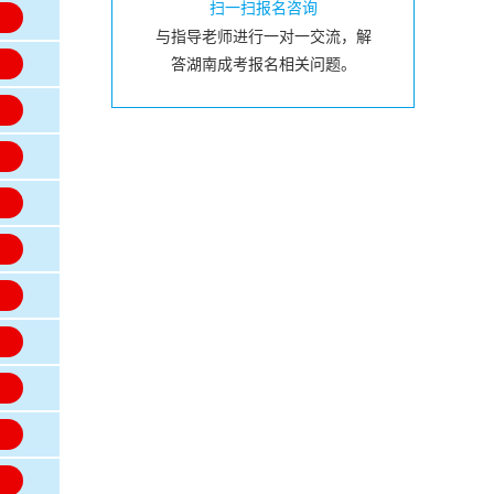
扫一扫报名咨询
名
与指导老师进行一对一交流，解
名
答湖南成考报名相关问题。
名
名
名
名
名
名
名
名
名