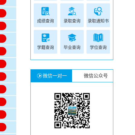
名
名
成绩查询
录取查询
录取通知书
名
名
学籍查询
毕业查询
学位查询
名
名
微信一对一
微信公众号
名
名
名
名
名