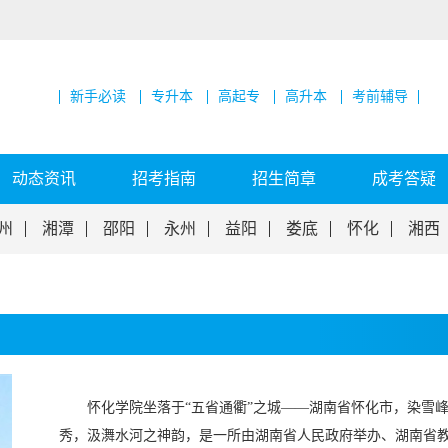
新手必读
专升本
高起专
高升本
考前辅导
动态资讯
招考指南
招生简章
成考答疑
州
湘潭
邵阳
永州
益阳
娄底
怀化
湘西
怀化学院坐落于“五省通衢”之城——湖南省怀化市，染雪
秀，汲㵲水河之神韵，是一所由湖南省人民政府举办、湖南省