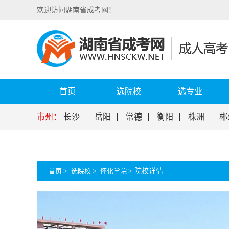
欢迎访问湖南省成考网！
首页
选院校
选专业
市州：
长沙
岳阳
常德
衡阳
株洲
郴
首页
>
选院校
>
怀化学院
>
院校详情