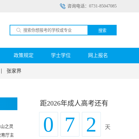
咨询电话：0731-85047085
搜索
政策规定
学士学位
网上报名
张家界
距2026年成人高考还有
0
7
2
峰山之灵
天
教育厅主