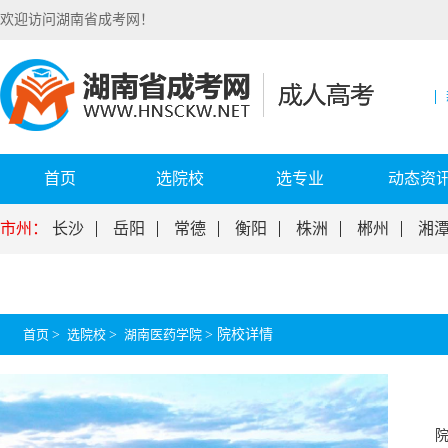
欢迎访问湖南省成考网！
首页
选院校
选专业
动态资
市州：
长沙
岳阳
常德
衡阳
株洲
郴州
湘
首页
>
选院校
>
湖南医药学院
>
院校详情