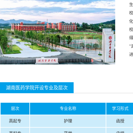
校
化
校
得
“
进
湖南医药学院开设专业及层次
层次
专业名称
学习形式
高起专
护理
函授