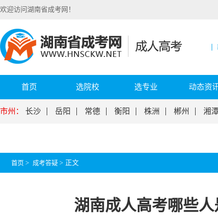
欢迎访问湖南省成考网！
首页
选院校
选专业
动态资
市州：
长沙
岳阳
常德
衡阳
株洲
郴州
湘
首页
>
成考答疑
>
正文
湖南成人高考哪些人