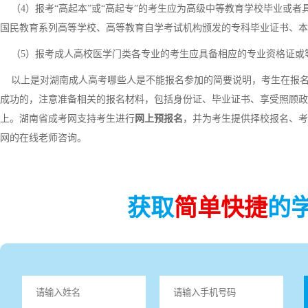
（4）报考“高起本”或“高起专”的考生应为高级中等教育学校毕业或者
国民教育系列高等学校、高等教育自学考试机构颁发的专科毕业证书、本
（5）报考成人高校医学门类各专业的考生应具备相应的专业资格证或
以上是对湖南成人高考哪些人是不能报名参加的简要说明，考生在报名
成功的，注意准备相关的报名材料，包括身份证、毕业证书、享受照顾政
上。湖南省成考网支持考生进行
网上预报名
，并为考生提供择校报名、考
网的在线老师咨询。
获取
简单快捷
的