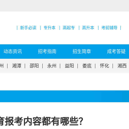
新手必读
专升本
高起专
高升本
考前辅导
动态资讯
招考指南
招生简章
成考答疑
州
湘潭
邵阳
永州
益阳
娄底
怀化
湘西
育报考内容都有哪些？