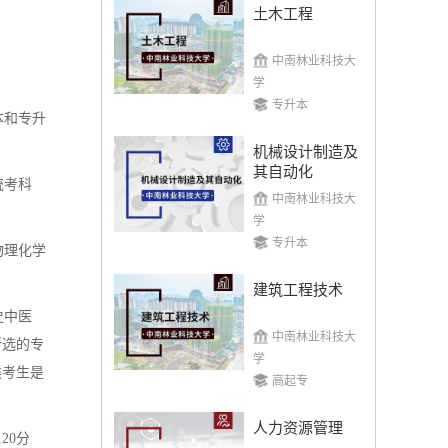
土木工程
中南林业科技大
学
专升本
本和专升
机械设计制造及
其自动化
统考科
中南林业科技大
学
专升本
物理化学
建筑工程技术
史中医
中南林业科技大
所选的专
学
类考生是
高起专
人力资源管理
20分