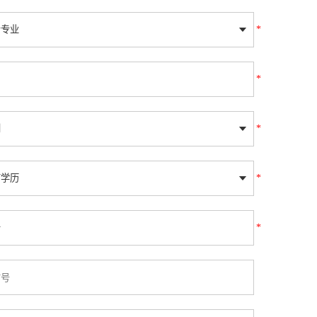
*
*
*
*
*