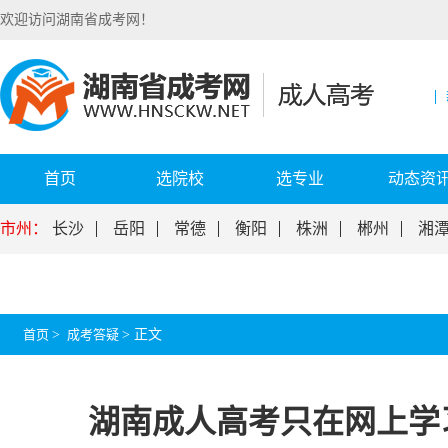
欢迎访问湖南省成考网！
首页
选院校
选专业
动态资
市州：
长沙
岳阳
常德
衡阳
株洲
郴州
湘
首页
>
成考答疑
>
正文
湖南成人高考只在网上学