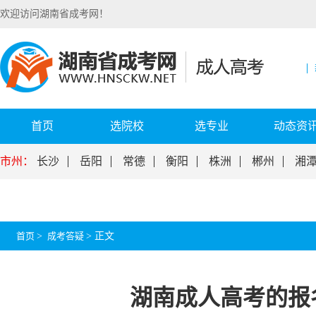
欢迎访问湖南省成考网！
首页
选院校
选专业
动态资
市州：
长沙
岳阳
常德
衡阳
株洲
郴州
湘
首页
>
成考答疑
>
正文
湖南成人高考的报