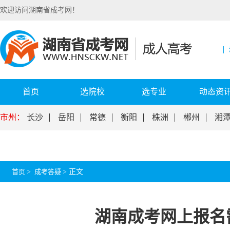
欢迎访问湖南省成考网！
首页
选院校
选专业
动态资
市州：
长沙
岳阳
常德
衡阳
株洲
郴州
湘
首页
>
成考答疑
>
正文
湖南成考网上报名