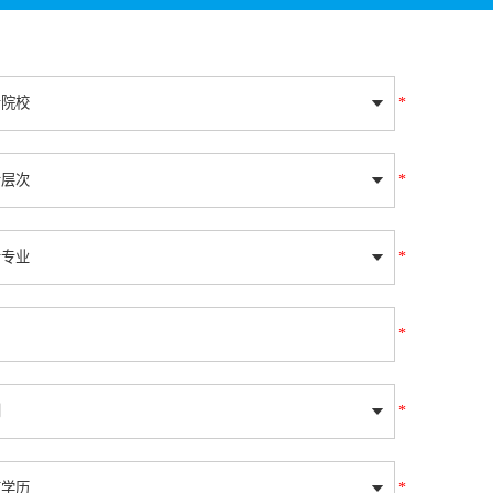
*
*
*
*
*
*