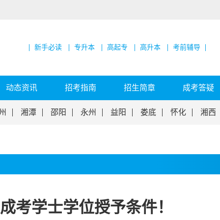
新手必读
专升本
高起专
高升本
考前辅导
动态资讯
招考指南
招生简章
成考答疑
州
湘潭
邵阳
永州
益阳
娄底
怀化
湘西
成考学士学位授予条件！