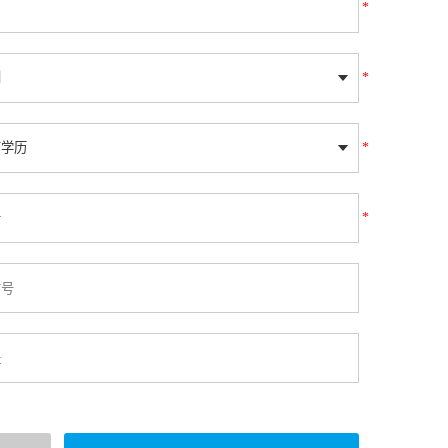
*
*
*
*