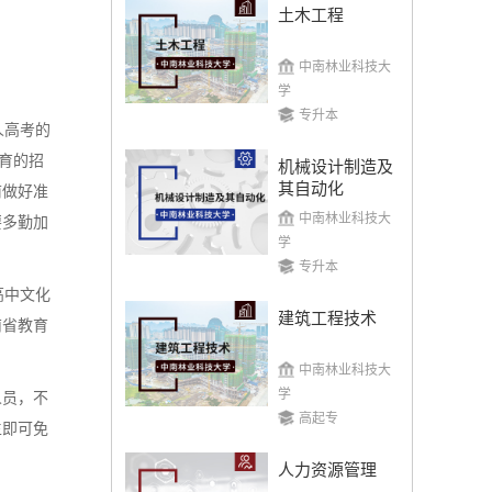
土木工程
中南林业科技大
学
专升本
人高考的
教育的招
机械设计制造及
其自动化
前做好准
中南林业科技大
要多勤加
学
专升本
高中文化
建筑工程技术
南省教育
中南林业科技大
学
人员，不
高起专
生即可免
人力资源管理