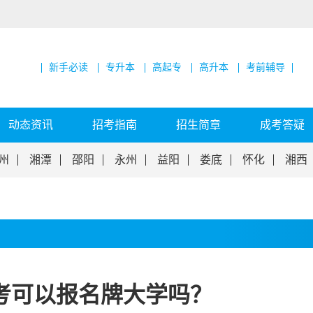
新手必读
专升本
高起专
高升本
考前辅导
动态资讯
招考指南
招生简章
成考答疑
州
湘潭
邵阳
永州
益阳
娄底
怀化
湘西
考可以报名牌大学吗？