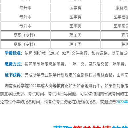
专升本
医学类
康复治
专升本
医学类
医学检
专升本
医学类
医学影
高职（专科）
理工类
药
高职（专科）
理工类
护
学费标准
：
依照[湘价教（2014）92号]文件执行，如有调整，以学
缴费方式：
按照学制年限缴纳学费，一年一交，录取后交第一年学费
证书获得：
完成所学专业教学计划规定的全部课程并考试合格，由湖
湖南医药学院2022年成人高等教育
正如火如荼地进行中，如果你对报考
前置学历要求、考试时间、考试科目等问题，可以咨询湖南省成考网的在
免错过今年的报名时间，请各位考生务必在线预约报名，欢迎点击
202