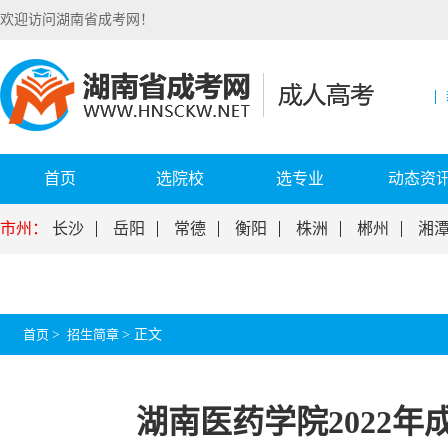
欢迎访问湖南省成考网！
首页
选院校
选专业
动态资
市州：
长沙
岳阳
常德
衡阳
株洲
郴州
湘
首页
>
招生简章
>
正文
湖南医药学院2022