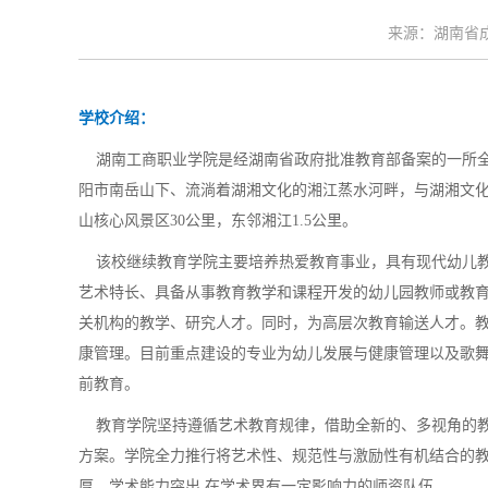
来源：湖南省成考
学校介绍：
湖南工商职业学院是经湖南省政府批准教育部备案的一所全
阳市南岳山下、流淌着湖湘文化的湘江蒸水河畔，与湖湘文化
山核心风景区30公里，东邻湘江1.5公里。
该校继续教育学院主要培养热爱教育事业，具有现代幼儿教
艺术特长、具备从事教育教学和课程开发的幼儿园教师或教
关机构的教学、研究人才。同时，为高层次教育输送人才。
康管理。目前重点建设的专业为幼儿发展与健康管理以及歌
前教育。
教育学院坚持遵循艺术教育规律，借助全新的、多视角的教
方案。学院全力推行将艺术性、规范性与激励性有机结合的
厚、学术能力突出,在学术界有一定影响力的师资队伍。