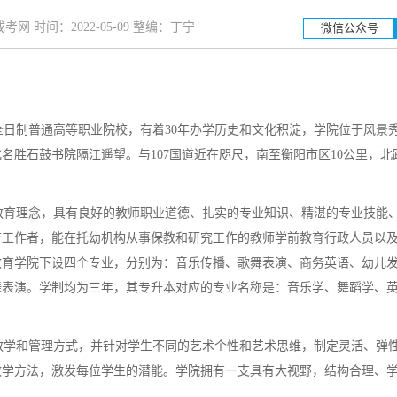
网 时间：2022-05-09 整编：丁宁
微信公众号
湖南工业大学
湖南科技
日制普通高等职业院校，有着30年办学历史和文化积淀，学院位于风景
招生简章
立即报名
招生简章
名胜石鼓书院隔江遥望。与107国道近在咫尺，南至衡阳市区10公里，北
育理念，具有良好的教师职业道德、扎实的专业知识、精湛的专业技能
育工作者，能在托幼机构从事保教和研究工作的教师学前教育行政人员以
教育学院下设四个专业，分别为：音乐传播、歌舞表演、商务英语、幼儿
舞表演。学制均为三年，其专升本对应的专业名称是：音乐学、舞蹈学、
学和管理方式，并针对学生不同的艺术个性和艺术思维，制定灵活、弹
教学方法，激发每位学生的潜能。学院拥有一支具有大视野，结构合理、