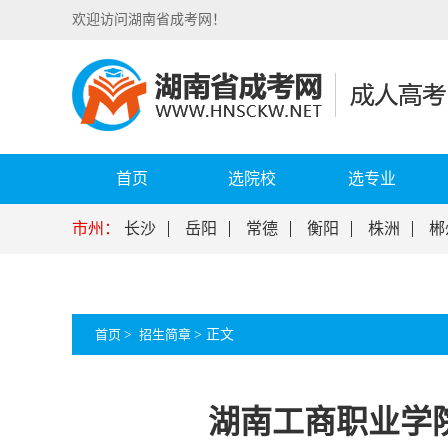
欢迎访问湖南省成考网！
首页
选院校
选专业
市州：
长沙
岳阳
常德
衡阳
株洲
郴
首页
>
招生简章
>
正文
湖南工商职业学院