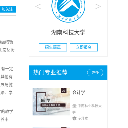
<
>
加关注
大学
湖南农业大学
秀丽的衡
立即报名
招生简章
立即报名
招
距南岳衡
、有一定
热门专业推荐
更多
及其他有
发展与健
会计学
英语、学
中南林业科技大
性的教学
学
专升本
学养丰