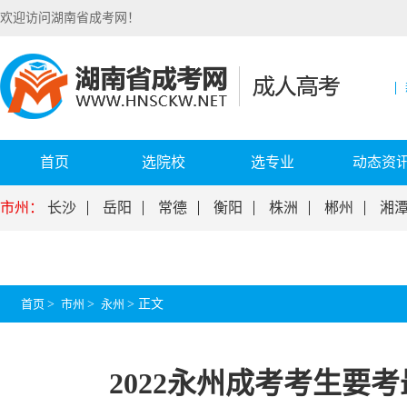
欢迎访问湖南省成考网！
首页
选院校
选专业
动态资
市州：
长沙
岳阳
常德
衡阳
株洲
郴州
湘
首页
>
市州
>
永州
>
正文
2022永州成考考生要