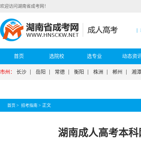
欢迎访问湖南省成考网！
首页
选院校
选专业
动态资
市州：
长沙
岳阳
常德
衡阳
株洲
郴州
湘
首页
>
招考指南
>
正文
湖南成人高考本科