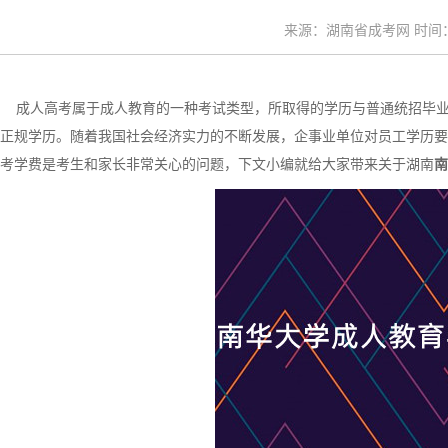
来源：湖南省成考网 时间：20
成人高考属于成人教育的一种考试类型，所取得的学历与普通统招毕业
正规学历。随着我国社会经济实力的不断发展，企事业单位对员工学历要
考学费是考生和家长非常关心的问题，下文小编就给大家带来关于湖南
南