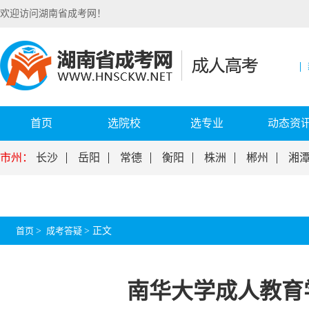
欢迎访问湖南省成考网！
首页
选院校
选专业
动态资
市州：
长沙
岳阳
常德
衡阳
株洲
郴州
湘
首页
>
成考答疑
>
正文
南华大学成人教育