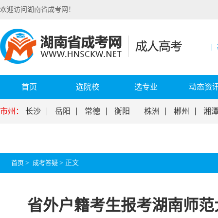
欢迎访问湖南省成考网！
首页
选院校
选专业
动态资
市州：
长沙
岳阳
常德
衡阳
株洲
郴州
湘
首页
>
成考答疑
>
正文
省外户籍考生报考湖南师范