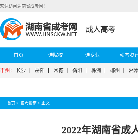
欢迎访问湖南省成考网！
首页
选院校
选专业
动态资
市州：
长沙
岳阳
常德
衡阳
株洲
郴州
湘
首页
>
招考指南
>
正文
2022年湖南省