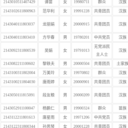
2143010511407429
谭苗
女
19980711
群众
汉族
2143102611800963
范华利
女
19991228
共青团员
汉族
2143040111803037
龙丽娟
女
20000915
共青团员
汉族
2143040111803410
方华春
男
19780201
中共党员
汉族
无党派民
2143092311800539
吴娟
女
19791013
汉族
主人士
2143082211100602
黎轶夫
男
20000504
共青团员
土家
2143100311802004
万美玲
女
19970802
群众
汉族
2143100211804030
唐雨婷
女
20000901
共青团员
汉族
2143050111815091
段友粮
男
20000209
共青团员
汉族
2143052911100047
杨鹏仁
男
19900324
群众
苗族
2143112211801613
唐星雨
女
19971206
中共党员
汉族
2143122311800344
孙思琴
女
20001228
共青团员
汉族