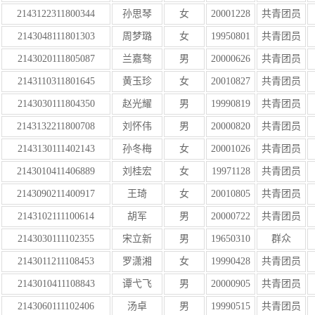
2143122311800344
孙思琴
女
20001228
共青团员
2143048111801303
周梦璐
女
19950801
共青团员
2143020111805087
兰嘉骜
男
20000626
共青团员
2143110311801645
黄玉珍
女
20010827
共青团员
2143030111804350
赵光耀
男
19990819
共青团员
2143132211800708
刘怀伟
男
20000820
共青团员
2143130111402143
孙冬梅
女
20001026
共青团员
2143010411406889
刘桂宏
女
19971128
共青团员
2143090211400917
王琦
女
20010805
共青团员
2143102111100614
胡军
男
20000722
共青团员
2143030111102355
宋立新
男
19650310
群众
2143011211108453
罗潇湘
女
19990428
共青团员
2143010411108843
谭弋飞
男
20000905
共青团员
2143060111102406
汤卓
男
19990515
共青团员