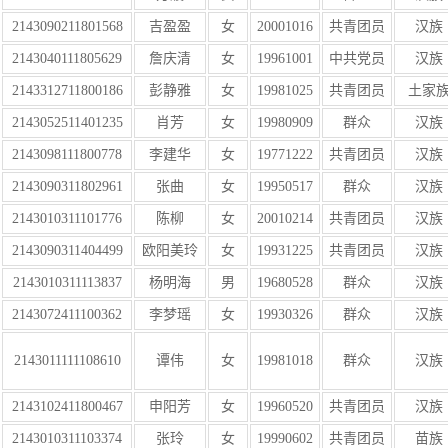
2143090211801568
吉盈盈
女
20001016
共青团员
汉族
2143040111805629
詹庆清
女
19961001
中共党员
汉族
2143312711800186
彭静雅
女
19981025
共青团员
土家
2143052511401235
肖芳
女
19980909
群众
汉族
2143098111800778
李建华
女
19771222
共青团员
汉族
2143090311802961
张曲
女
19950517
群众
汉族
2143010311101776
陈柳
女
20010214
共青团员
汉族
2143090311404499
欧阳美玲
女
19931225
共青团员
汉族
2143010311113837
杨明海
男
19680528
群众
汉族
2143072411100362
李梦瑶
女
19930326
群众
汉族
2143011111108610
谭伟
女
19981018
群众
汉族
2143102411800467
申阳芳
女
19960520
共青团员
汉族
2143010311103374
张玲
女
19990602
共青团员
苗族