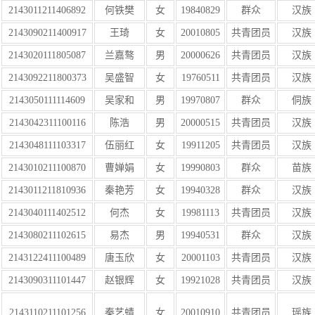
2143011211406892
何铁樊
女
19840829
群众
汉族
2143090211400917
王琦
女
20010805
共青团员
汉族
2143020111805087
兰嘉骜
男
20000626
共青团员
汉族
2143092211800373
吴盛智
女
19760511
共青团员
汉族
2143050111114609
吴家和
男
19970807
群众
侗族
2143042311100116
陈浩
男
20000515
共青团员
汉族
2143048111103317
伍丽红
女
19911205
共青团员
汉族
2143010211100870
曹婵娟
女
19990803
群众
苗族
2143011211810936
秦艳芳
女
19940328
群众
汉族
2143040111402512
何杰
女
19981113
共青团员
汉族
2143080211102615
易杰
男
19940531
群众
汉族
2143122411100489
唐玉欣
女
20001103
共青团员
汉族
2143090311101447
赵银辉
女
19921028
共青团员
汉族
2143110211101256
秦艺蜻
女
20010910
共青团员
瑶族