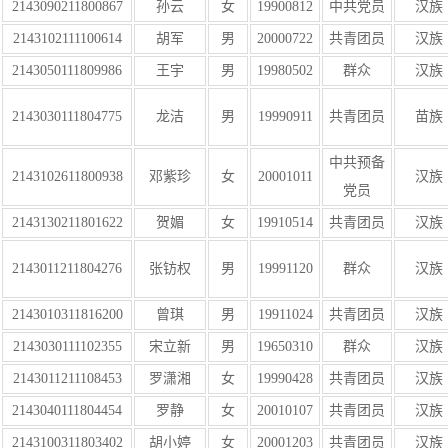
2143090211800867
孙云
女
19900812
中共党员
汉族
2143102111100614
胡军
男
20000722
共青团员
汉族
2143050111809986
王宇
男
19980502
群众
汉族
2143030111804775
龙洁
男
19990911
共青团员
苗族
中共预备
2143102611800938
邓紫珍
女
20001011
汉族
党员
2143130211801622
贺媚
女
19910514
共青团员
汉族
2143011211804276
张钫权
男
19991120
群众
汉族
2143010311816200
曾琪
男
19911024
共青团员
汉族
2143030111102355
宋立新
男
19650310
群众
汉族
2143011211108453
罗潇湘
女
19990428
共青团员
汉族
2143040111804454
罗静
女
20010107
共青团员
汉族
2143100311803402
胡小婷
女
20001203
共青团员
汉族