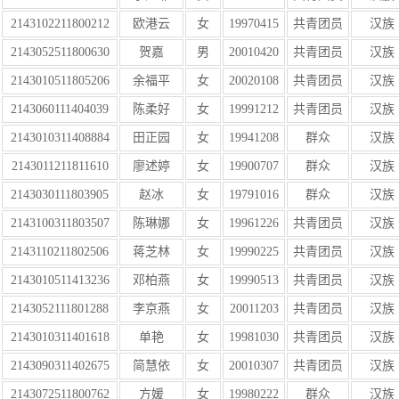
2143102211800212
欧港云
女
19970415
共青团员
汉族
2143052511800630
贺嘉
男
20010420
共青团员
汉族
2143010511805206
余福平
女
20020108
共青团员
汉族
2143060111404039
陈柔好
女
19991212
共青团员
汉族
2143010311408884
田正园
女
19941208
群众
汉族
2143011211811610
廖述婷
女
19900707
群众
汉族
2143030111803905
赵冰
女
19791016
群众
汉族
2143100311803507
陈琳娜
女
19961226
共青团员
汉族
2143110211802506
蒋芝林
女
19990225
共青团员
汉族
2143010511413236
邓柏燕
女
19990513
共青团员
汉族
2143052111801288
李京燕
女
20011203
共青团员
汉族
2143010311401618
单艳
女
19981030
共青团员
汉族
2143090311402675
简慧依
女
20010307
共青团员
汉族
2143072511800762
方媛
女
19980222
群众
汉族