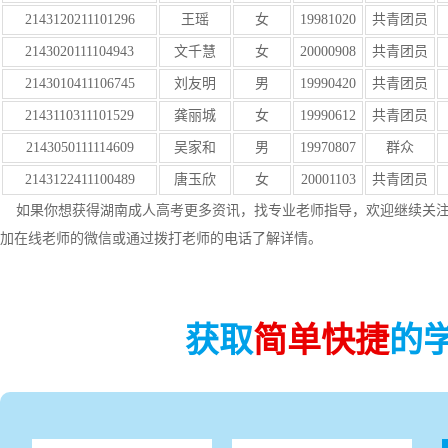
2143120211101296
王瑶
女
19981020
共青团员
2143020111104943
文千慧
女
20000908
共青团员
2143010411106745
刘友明
男
19990420
共青团员
2143110311101529
龚丽城
女
19990612
共青团员
2143050111114609
吴家和
男
19970807
群众
2143122411100489
唐玉欣
女
20001103
共青团员
如果你想获得湖南成人高考更多资讯，找专业老师指导，欢迎继续关注
加在线老师的微信或通过拨打老师的电话了解详情。
获取
简单快捷
的