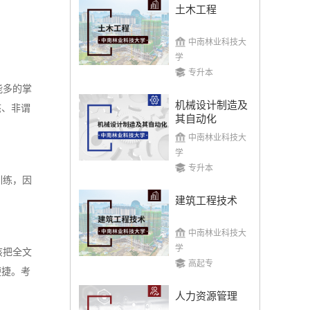
土木工程
中南林业科技大
学
专升本
能多的掌
机械设计制造及
态、非谓
其自动化
中南林业科技大
学
专升本
训练，因
建筑工程技术
中南林业科技大
学
该把全文
高起专
便捷。考
人力资源管理