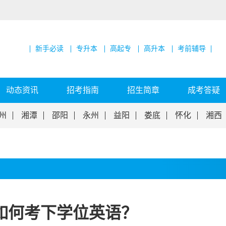
新手必读
专升本
高起专
高升本
考前辅导
动态资讯
招考指南
招生简章
成考答疑
州
湘潭
邵阳
永州
益阳
娄底
怀化
湘西
如何考下学位英语？