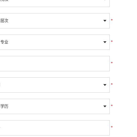
*
*
*
*
*
*