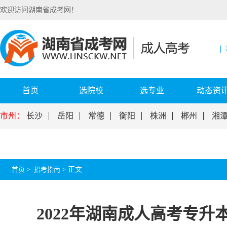
欢迎访问湖南省成考网！
首页
选院校
选专业
动态资
市州：
长沙
岳阳
常德
衡阳
株洲
郴州
湘
首页
>
招考指南
>
正文
2022年湖南成人高考专