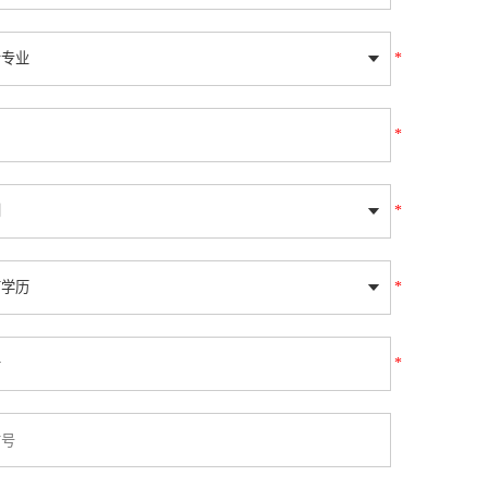
*
*
*
*
*