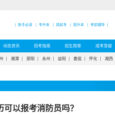
新手必读
专升本
高起专
高升本
考前辅导
动态资讯
招考指南
招生简章
成考答疑
州
湘潭
邵阳
永州
益阳
娄底
怀化
湘西
历可以报考消防员吗？