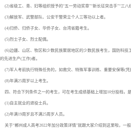
(2)省级工、青、妇等组织授予的“五一劳动奖章”“新长征突击手”“三八
(3)解放军、武警部队、公安干警荣立个人三等功以上者。
(4)归侨、归侨子女、华侨子女、台湾省籍考生。
(5)烈士子女、烈士配偶。
(6)边疆、山区、牧区和少数民族聚居地区的少数民族考生，国防科技
的先进生产(工作)者。
(7)军人考前执行特殊任务的，如救灾、特殊军事训练、重要安保等(凭
(8)年满25周岁以上考生。
四、符合下列条件之一的考生，可在考生成绩基础上增加10分投档，
(1)自主就业的退役士兵。
(2)年满19周岁且不满25周岁人员。
关于“郴州成人高考2022年加分政策详情”就跟大家介绍到这里啦，一