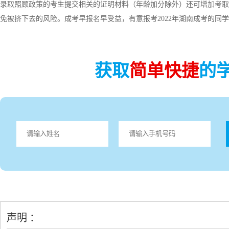
录取照顾政策的考生提交相关的证明材料（年龄加分除外）还可增加考取
免被挤下去的风险。成考早报名早受益，有意报考2022年湖南成考的同
获取
简单快捷
的
声明 ：