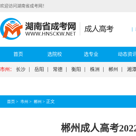
欢迎访问湖南省成考网！
首页
选院校
选专业
动态资
市州：
长沙
岳阳
常德
衡阳
株洲
郴州
湘
首页
>
市州
>
郴州
>
正文
郴州成人高考20