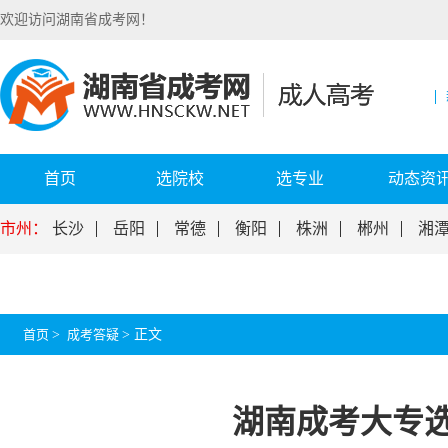
欢迎访问湖南省成考网！
首页
选院校
选专业
动态资
市州：
长沙
岳阳
常德
衡阳
株洲
郴州
湘
首页
>
成考答疑
>
正文
湖南成考大专