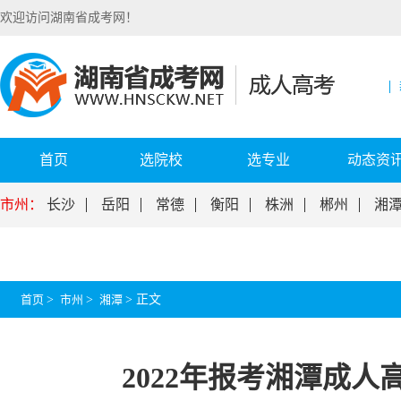
欢迎访问湖南省成考网！
首页
选院校
选专业
动态资
市州：
长沙
岳阳
常德
衡阳
株洲
郴州
湘
首页
>
市州
>
湘潭
>
正文
2022年报考湘潭成