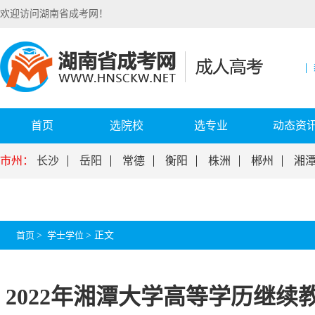
欢迎访问湖南省成考网！
首页
选院校
选专业
动态资
市州：
长沙
岳阳
常德
衡阳
株洲
郴州
湘
首页
>
学士学位
>
正文
2022年湘潭大学高等学历继