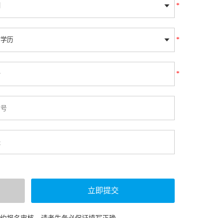
*
*
*