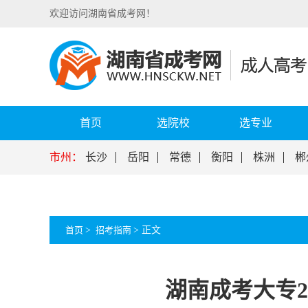
欢迎访问湖南省成考网！
首页
选院校
选专业
市州：
长沙
岳阳
常德
衡阳
株洲
郴
首页
>
招考指南
>
正文
湖南成考大专2