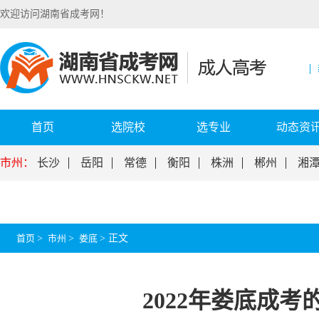
欢迎访问湖南省成考网！
首页
选院校
选专业
动态资
市州：
长沙
岳阳
常德
衡阳
株洲
郴州
湘
首页
>
市州
>
娄底
>
正文
2022年娄底成