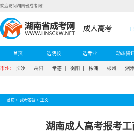
欢迎访问湖南省成考网！
首页
选院校
选专业
动态资
市州：
长沙
岳阳
常德
衡阳
株洲
郴州
湘
首页
>
成考答疑
>
正文
湖南成人高考报考工