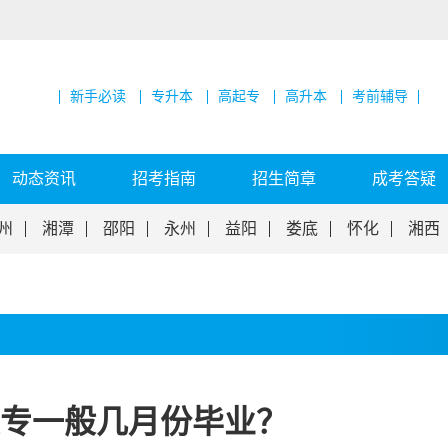
新手必读
专升本
高起专
高升本
考前辅导
动态资讯
招考指南
招生简章
成考答疑
州
湘潭
邵阳
永州
益阳
娄底
怀化
湘西
专一般几月份毕业？