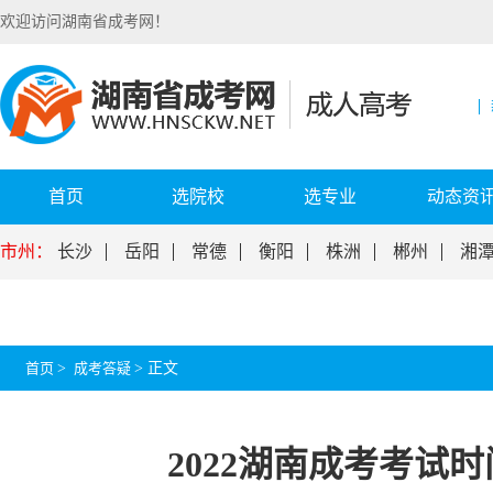
欢迎访问湖南省成考网！
首页
选院校
选专业
动态资
市州：
长沙
岳阳
常德
衡阳
株洲
郴州
湘
首页
>
成考答疑
>
正文
2022湖南成考考试