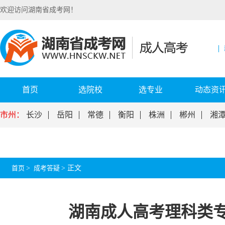
欢迎访问湖南省成考网！
首页
选院校
选专业
动态资
市州：
长沙
岳阳
常德
衡阳
株洲
郴州
湘
首页
>
成考答疑
>
正文
湖南成人高考理科类