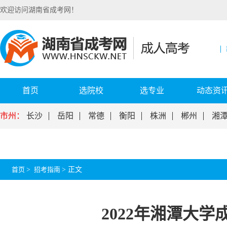
欢迎访问湖南省成考网！
首页
选院校
选专业
动态资
市州：
长沙
岳阳
常德
衡阳
株洲
郴州
湘
首页
>
招考指南
>
正文
2022年湘潭大