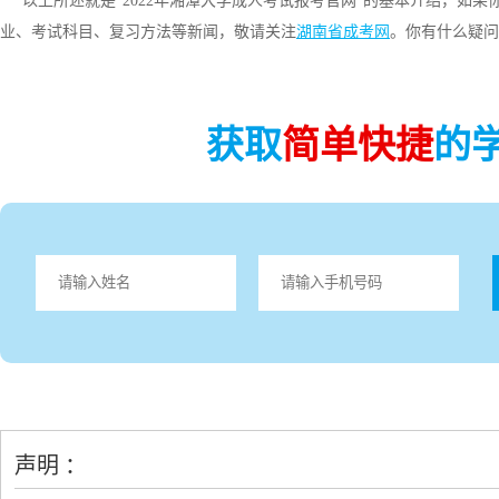
以上所述就是“2022年湘潭大学成人考试报考官网”的基本介绍，如
业、考试科目、复习方法等新闻，敬请关注
湖南省成考网
。你有什么疑问
获取
简单快捷
的
声明 ：