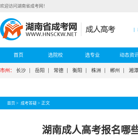
欢迎访问湖南省成考网！
首页
选院校
选专业
动态资
市州：
长沙
岳阳
常德
衡阳
株洲
郴州
湘
首页
>
成考答疑
>
正文
湖南成人高考报名哪