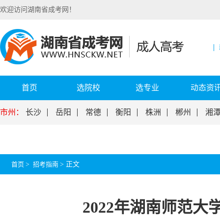
欢迎访问湖南省成考网！
首页
选院校
选专业
动态资
市州：
长沙
岳阳
常德
衡阳
株洲
郴州
湘
首页
>
招考指南
>
正文
2022年湖南师范