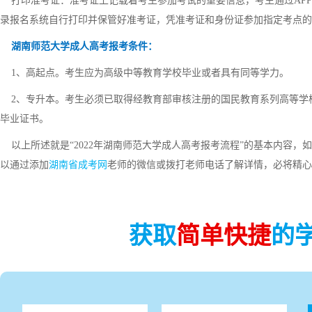
打印准考证：准考证上记载着考生参加考试的重要信息，考生通过APP
录报名系统自行打印并保管好准考证，凭准考证和身份证参加指定考点的
湖南师范大学成人高考报考条件：
1、高起点。考生应为高级中等教育学校毕业或者具有同等学力。
2、专升本。考生必须已取得经教育部审核注册的国民教育系列高等学
毕业证书。
以上所述就是“2022年湖南师范大学成人高考报考流程”的基本内容，
以通过添加
湖南省成考网
老师的微信或拨打老师电话了解详情，必将精心
获取
简单快捷
的