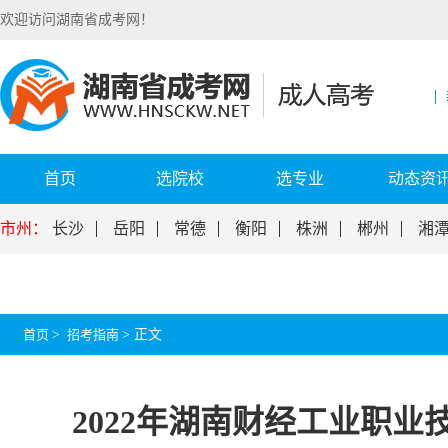
欢迎访问湖南省成考网！
首页
选院校
选专业
动态资
市州：
长沙
岳阳
常德
衡阳
株洲
郴州
湘
首页
>
招考指南
>
正文
2022年湖南财经工业职