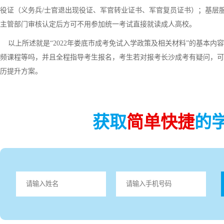
役证（义务兵/士官退出现役证、军官转业证书、军官复员证书）；基层
主管部门审核认定后方可不用参加统一考试直接就读成人高校。
以上所述就是“2022年娄底市成考免试入学政策及相关材料”的基本内
频课程等吗，并且全程指导考生报名，考生若对报考长沙成考有疑问，可
历提升方案。
获取
简单快捷
的