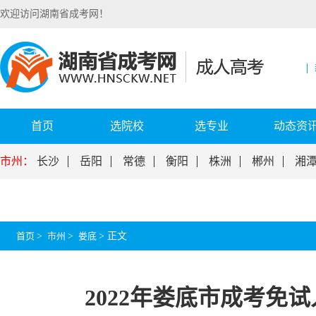
欢迎访问湖南省成考网！
首页
选院校
选专业
动态资
市州：
长沙
岳阳
常德
衡阳
株洲
郴州
湘
首页
>
市州
>
娄底
>
正文
2022年娄底市成考免