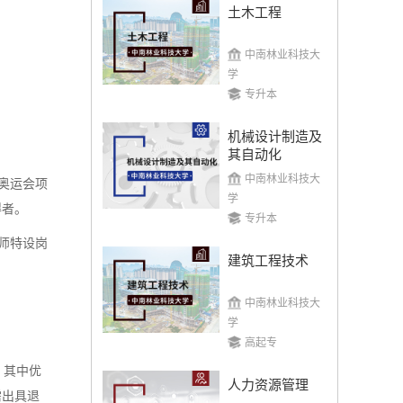
土木工程
中南林业科技大
学
专升本
机械设计制造及
其自动化
中南林业科技大
奥运会项
学
得者。
专升本
师特设岗
建筑工程技术
中南林业科技大
学
高起专
，其中优
人力资源管理
需出具退