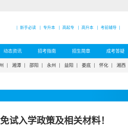
新手必读
专升本
高起专
高升本
考前辅导
动态资讯
招考指南
招生简章
成考答疑
州
湘潭
邵阳
永州
益阳
娄底
怀化
湘西
成考免试入学政策及相关材料！