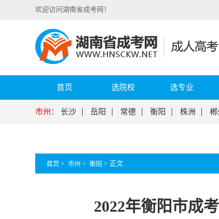
欢迎访问湖南省成考网！
首页
选院校
选专业
市州：
长沙
岳阳
常德
衡阳
株洲
郴
首页
>
市州
>
衡阳
>
正文
2022年衡阳市