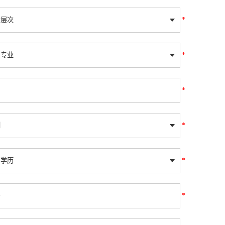
*
*
*
*
*
*