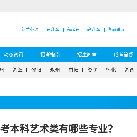
新手必读
专升本
高起专
高升本
考前辅导
动态资讯
招考指南
招生简章
成考答疑
州
湘潭
邵阳
永州
益阳
娄底
怀化
湘西
人高考本科艺术类有哪些专业？