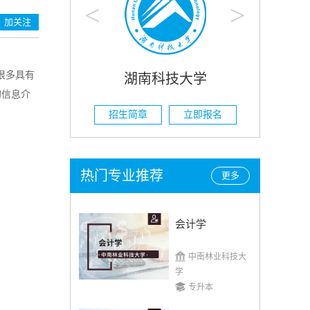
<
>
加关注
很多具有
大学
湖南科技大学
的信息介
立即报名
招生简章
立即报名
招
热门专业推荐
更多
会计学
中南林业科技大
学
专升本