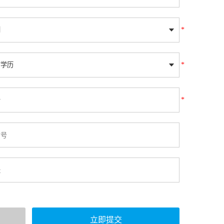
*
*
*