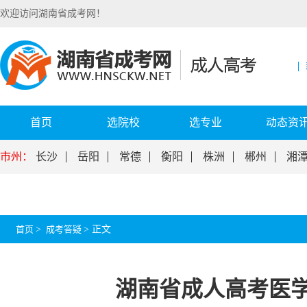
欢迎访问湖南省成考网！
首页
选院校
选专业
动态资
市州：
长沙
岳阳
常德
衡阳
株洲
郴州
湘
首页
>
成考答疑
>
正文
湖南省成人高考医