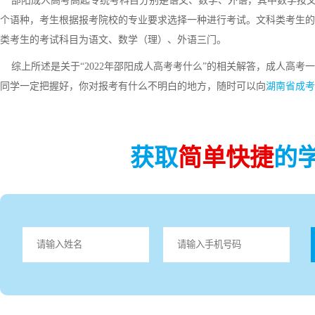
邵阳成人高考高起专统考科目分别是语文、数学、外语，其中数学按文
个语种，考生根据报考院校的专业要求选择一种进行考试。文科类考生的
类考生的考试科目为语文、数学（理）、外语三门。
综上所述是关于“2022年邵阳成人高考考什么”的相关解答，成人高考
同学一定把握好，你对报考有什么不明白的地方，随时可以向
湖南省成考
获取
简单快捷
的