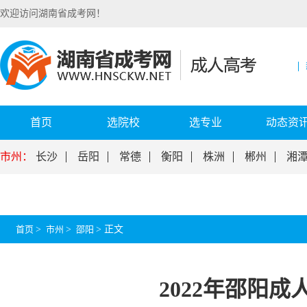
欢迎访问湖南省成考网！
首页
选院校
选专业
动态资
市州：
长沙
岳阳
常德
衡阳
株洲
郴州
湘
首页
>
市州
>
邵阳
>
正文
2022年邵阳