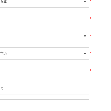
*
*
*
*
*