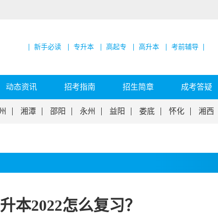
新手必读
专升本
高起专
高升本
考前辅导
动态资讯
招考指南
招生简章
成考答疑
州
湘潭
邵阳
永州
益阳
娄底
怀化
湘西
升本2022怎么复习？