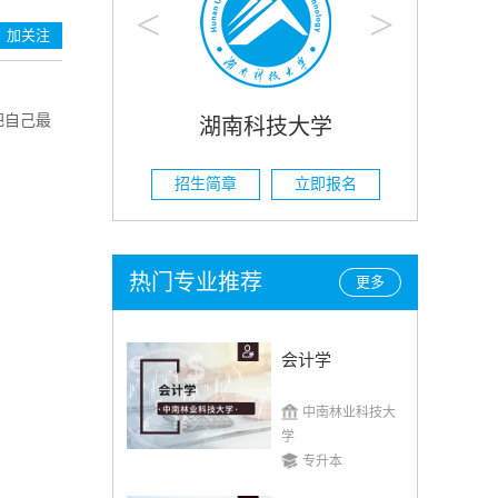
<
>
加关注
把自己最
大学
湖南科技大学
立即报名
招生简章
立即报名
招
热门专业推荐
更多
会计学
中南林业科技大
学
专升本