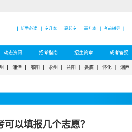
新手必读
专升本
高起专
高升本
考前辅导
动态资讯
招考指南
招生简章
成考答疑
州
湘潭
邵阳
永州
益阳
娄底
怀化
湘西
考可以填报几个志愿？