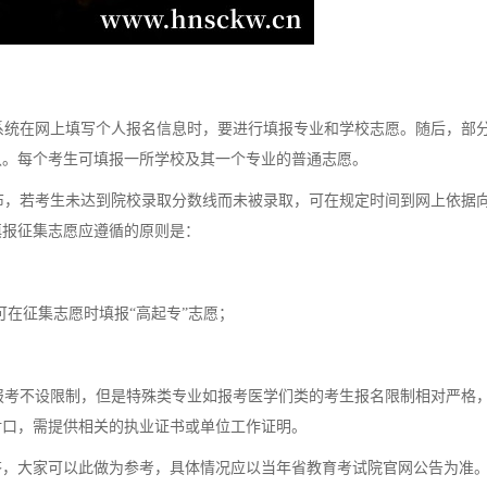
统在网上填写个人报名信息时，要进行填报专业和学校志愿。随后，部
认。每个考生可填报一所学校及其一个专业的普通志愿。
，若考生未达到院校录取分数线而未被录取，可在规定时间到网上依据
填报征集志愿应遵循的原则是：
可在征集志愿时填报“高起专”志愿；
考不设限制，但是特殊类专业如报考医学们类的考生报名限制相对严格
对口，需提供相关的执业证书或单位工作证明。
答，大家可以此做为参考，具体情况应以当年省教育考试院官网公告为准