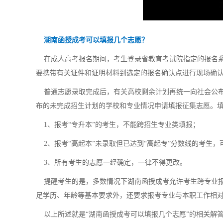
湖南函授成考可以填报几个志愿？
在成人高考报名期间，考生登录省教育考试院指定的报名系
要携带有关证件和证明材料到选定的报名确认点进行现场确
普通志愿录取完成后，有关高校剩余计划再统一向社会公布
布的未完成招生计划的学校和专业情况申请填报征集志愿。
1、报考“专升本”的考生，不能跨招生专业类填报；
2、报考“高起本”未录取但已达到“高起专”分数线的考生，
3、所有考生的志愿一经确定，一律不得更改。
提醒考生的是，多数情况下湖南函授成考允许考生跨专业报
足学历、年龄等基本要求外，还要求报考专业与本职工作相
以上所述就是“湖南函授成考可以填报几个志愿”的相关解