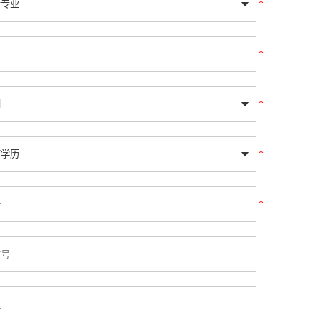
*
*
*
*
*