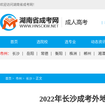
欢迎访问湖南省成考网！
首页
选院校
选专业
动态资
市州：
长沙
岳阳
常德
衡阳
株洲
郴州
湘
首页
>
市州
>
长沙
>
正文
2022年长沙成考