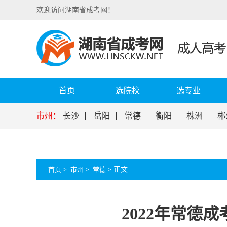
欢迎访问湖南省成考网！
首页
选院校
选专业
市州：
长沙
岳阳
常德
衡阳
株洲
郴
首页
>
市州
>
常德
>
正文
2022年常德