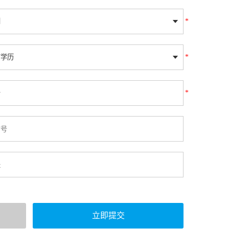
*
*
*