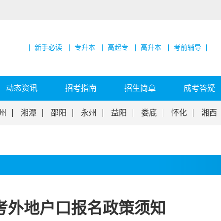
新手必读
专升本
高起专
高升本
考前辅导
动态资讯
招考指南
招生简章
成考答疑
州
湘潭
邵阳
永州
益阳
娄底
怀化
湘西
成考外地户口报名政策须知