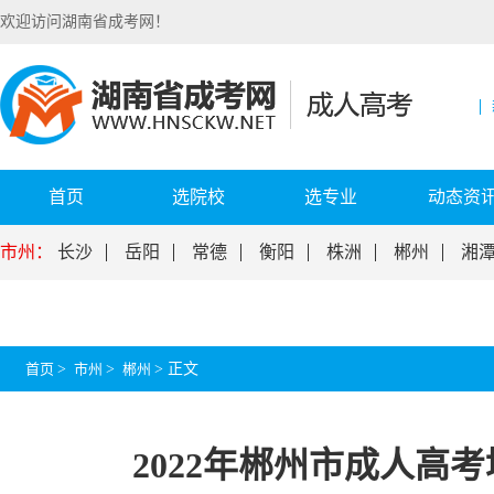
欢迎访问湖南省成考网！
首页
选院校
选专业
动态资
市州：
长沙
岳阳
常德
衡阳
株洲
郴州
湘
首页
>
市州
>
郴州
>
正文
2022年郴州市成人高