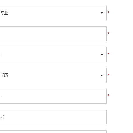
*
*
*
*
*