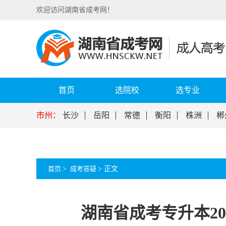
欢迎访问湖南省成考网！
首页
选院校
选专业
市州：
长沙
岳阳
常德
衡阳
株洲
郴
首页
>
成考答疑
>
正文
湖南省成考专升本2