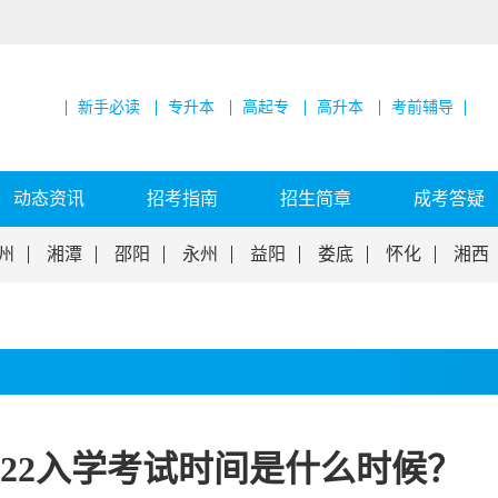
新手必读
专升本
高起专
高升本
考前辅导
动态资讯
招考指南
招生简章
成考答疑
州
湘潭
邵阳
永州
益阳
娄底
怀化
湘西
022入学考试时间是什么时候？